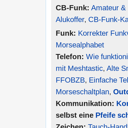
CB-Funk:
Amateur &
Alukoffer
,
CB-Funk-Ka
Funk:
Korrekter Funk
Morsealphabet
Telefon:
Wie funktion
mit Meshtastic
,
Alte S
FFOBZB
,
Einfache Te
Morseschaltplan
,
Out
Kommunikation:
Ko
selbst eine
Pfeife sc
Zeichen:
Tauch-Hand