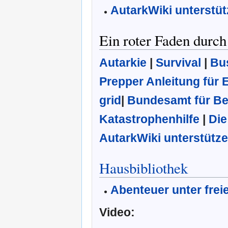
AutarkWiki unterstü
Ein roter Faden durc
Autarkie
|
Survival
|
Bu
Prepper Anleitung für E
grid
|
Bundesamt für Be
Katastrophenhilfe
|
Die
AutarkWiki unterstütz
Hausbibliothek
Abenteuer unter fre
Video: