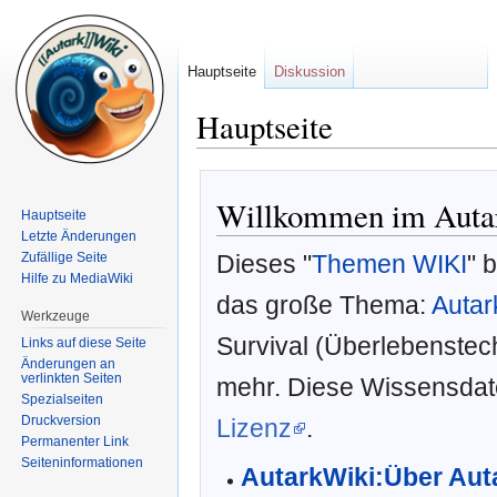
Hauptseite
Diskussion
Hauptseite
Zur
Zur
Navigation
Suche
Willkommen im Auta
Hauptseite
springen
springen
Letzte Änderungen
Zufällige Seite
Dieses "
Themen WIKI
" 
Hilfe zu MediaWiki
das große Thema:
Autar
Werkzeuge
Survival (Überlebenstec
Links auf diese Seite
Änderungen an
verlinkten Seiten
mehr. Diese Wissensdat
Spezialseiten
Druckversion
Lizenz
.
Permanenter Link
Seiten­informationen
AutarkWiki:Über Aut