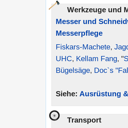
Werkzeuge und 
Messer und Schnei
Messerpflege
Fiskars-Machete
,
Jag
UHC
,
Kellam Fang
, "
S
Bügelsäge
,
Doc`s "Fa
Siehe:
Ausrüstung &
Transport